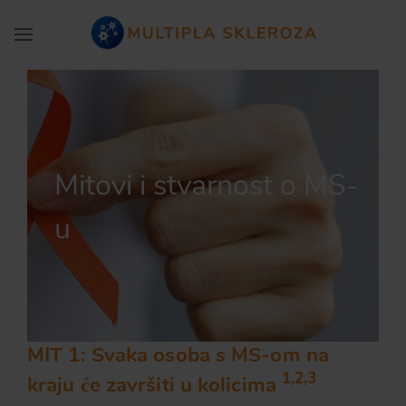
Toggle navigation
Mitovi i stvarnost o MS-
u
MIT 1: Svaka osoba s MS-om na
1,2,3
kraju će završiti u kolicima