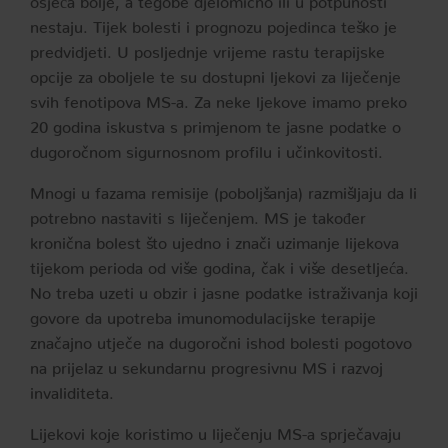
nestaju. Tijek bolesti i prognozu pojedinca teško je
predvidjeti. U posljednje vrijeme rastu terapijske
opcije za oboljele te su dostupni ljekovi za liječenje
svih fenotipova MS-a. Za neke ljekove imamo preko
20 godina iskustva s primjenom te jasne podatke o
dugoročnom sigurnosnom profilu i učinkovitosti.
Mnogi u fazama remisije (poboljšanja) razmišljaju da li
potrebno nastaviti s liječenjem. MS je također
kronična bolest što ujedno i znači uzimanje lijekova
tijekom perioda od više godina, čak i više desetljeća.
No treba uzeti u obzir i jasne podatke istraživanja koji
govore da upotreba imunomodulacijske terapije
značajno utječe na dugoročni ishod bolesti pogotovo
na prijelaz u sekundarnu progresivnu MS i razvoj
invaliditeta.
Lijekovi koje koristimo u liječenju MS-a sprječavaju