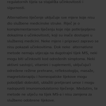
regulatornih tijela sa stajališta učinkovitosti i
sigurnosti.
Alternativno liječenje uključuje sve mjere koje nisu
dio službene medicinske struke. Riječ je o
komplementarnom liječenju koje nije potkrijepljeno
dokazima o učinkovitosti, koji su inače dostupni u
službenoj medicini. Neke mjere i pripravci zapravo se
nisu pokazali učinkovitima. Dok neke alternativne
metode nemaju utjecaja na dugotrajni tijek MS, neki
mogu biti učinkoviti kod određenih simptoma. Neki
aktivni sastojci, vitamini i suplementi, uključujući
određene režime prehrane, refleksologiju, masaže,
magnetoterapiju i homeopatske lijekove mogu
poboljšati dobrobit, ublažiti pretjerani umor i mogu
nadopuniti imunomodulatorno liječenje. Međutim, te
metode ne utječu na tijek MS-a i nisu zamjena za
službeno odobrene lijekove.