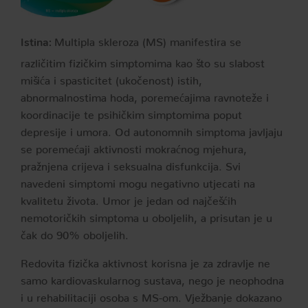
Multipla skleroza (MS) manifestira se
Istina:
različitim fizičkim simptomima kao što su slabost
mišića i spasticitet (ukočenost) istih,
abnormalnostima hoda, poremećajima ravnoteže i
koordinacije te psihičkim simptomima poput
depresije i umora. Od autonomnih simptoma javljaju
se poremećaji aktivnosti mokraćnog mjehura,
pražnjena crijeva i seksualna disfunkcija. Svi
navedeni simptomi mogu negativno utjecati na
kvalitetu života. Umor je jedan od najčešćih
nemotoričkih simptoma u oboljelih, a prisutan je u
čak do 90% oboljelih.
Redovita fizička aktivnost korisna je za zdravlje ne
samo kardiovaskularnog sustava, nego je neophodna
i u rehabilitaciji osoba s MS-om. Vježbanje dokazano