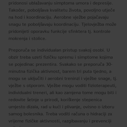
pridonosi ublažavanju simptoma umora i depresije.
Također, poboljšava kvalitetu života, povoljno utječe
na hod i koordinaciju. Aerobne vježbe pojačavaju
snagu te poboljšavaju koordinaciju. Tjelovježba može
pridonijeti oporavku funkcije sfinktera tj. kontrole
mokrenja i stolice.
Preporuča se individualan pristup svakoj osobi. U
obzir treba uzeti fizičku spremu i simptome kojima
se pojedinac prezentira. Svakako se preporuča 30-
minutna fizička aktivnost, barem tri puta tjedno, a
mogu se uključiti i aerobni treninzi i vježbe snage, tj.
vježbe s otporom. Vježbe mogu voditi fizioterapeuti,
individualni treneri, ali kao zamjena tome mogu biti i
redovite šetnje u prirodi, korištenje stepenica
umjesto dizala, rad u kući i plivanje, ovisno o izboru
samog bolesnika. Treba voditi računa o hidraciji za
vrijeme fizičke aktivnosti, razgibavanju i prevenciji
ozljeda.