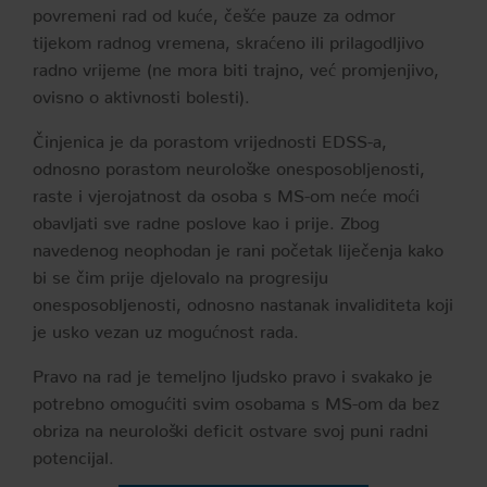
povremeni rad od kuće, češće pauze za odmor
tijekom radnog vremena, skraćeno ili prilagodljivo
radno vrijeme (ne mora biti trajno, već promjenjivo,
ovisno o aktivnosti bolesti).
Činjenica je da porastom vrijednosti EDSS-a,
odnosno porastom neurološke onesposobljenosti,
raste i vjerojatnost da osoba s MS-om neće moći
obavljati sve radne poslove kao i prije. Zbog
navedenog neophodan je rani početak liječenja kako
bi se čim prije djelovalo na progresiju
onesposobljenosti, odnosno nastanak invaliditeta koji
je usko vezan uz mogućnost rada.
Pravo na rad je temeljno ljudsko pravo i svakako je
potrebno omogućiti svim osobama s MS-om da bez
obriza na neurološki deficit ostvare svoj puni radni
potencijal.