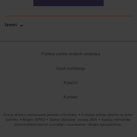
Izvori
Politika zaštite osobnih podataka
Uvjeti korištenja
Kolačići
Kontakt
Ova je stranica namijenjena javnosti u Hrvatskoj. • U slučaju pitanja obratite se svom
liječniku. • Biogen-107952 • Zadnje ažuriranje: travanj 2024. • Sadržaj internetske
stranice pripremljen je u suradnji s neurolozima i drugim specijalistima.