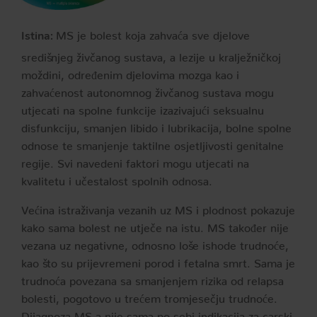
MS je bolest koja zahvaća sve djelove
Istina:
središnjeg živčanog sustava, a lezije u kralježničkoj
moždini, određenim djelovima mozga kao i
zahvaćenost autonomnog živčanog sustava mogu
utjecati na spolne funkcije izazivajući seksualnu
disfunkciju, smanjen libido i lubrikacija, bolne spolne
odnose te smanjenje taktilne osjetljivosti genitalne
regije. Svi navedeni faktori mogu utjecati na
kvalitetu i učestalost spolnih odnosa.
Većina istraživanja vezanih uz MS i plodnost pokazuje
kako sama bolest ne utječe na istu. MS također nije
vezana uz negativne, odnosno loše ishode trudnoće,
kao što su prijevremeni porod i fetalna smrt. Sama je
trudnoća povezana sa smanjenjem rizika od relapsa
bolesti, pogotovo u trećem tromjesečju trudnoće.
Dijagnoza MS-a nije sama po sebi indikacija za carski