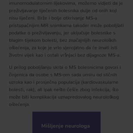
imunomodulatornim lijekovima, možemo vidjeti da je
preživljavanje liječenih bolesnika dulje od onih koji
nisu liječeni. Brže i bolje otkrivanje MS-a
pristupačnijim MR snimkama također može poboljšati
podatke o preživljavanju, jer uključuje bolesnike s
blagim tijekom bolesti, bez značajnijih neuroloških
oštećenja, za koje je vrlo vjerojatno da će imati isti
životni vijek kao i ostali vršnjaci bez dijagnoze MS-a.
U prilog poboljšanju skrbi o MS bolesnicima govori i
činjenica da osobe s MS-om sada umiru od sličnih
uzroka kao i prosječna populacija (kardiovaskularne
bolesti, rak), ali ipak nešto češće zbog infekcija, što
može biti komplikacija uznapredovalog neurološkog
oštećenja.
Mišljenje neurologa