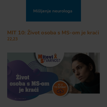
Mišljenje neurologa
MIT 10: Život osoba s MS-om je kraći
22,23