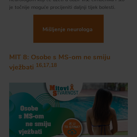
je točnije moguće procijeniti daljnji tijek bolesti.
Mišljenje neurologa
MIT 8: Osobe s MS-om ne smiju
16,17,18
vježbati