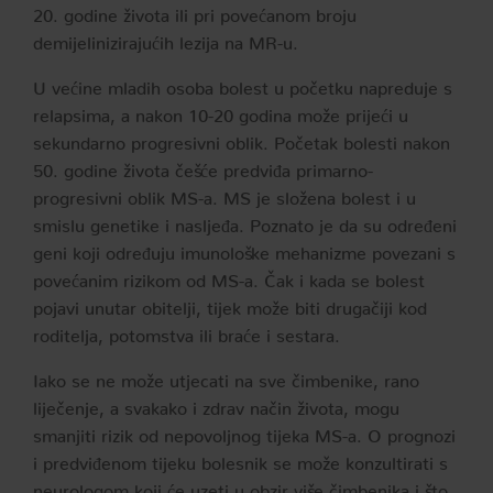
20. godine života ili pri povećanom broju
demijelinizirajućih lezija na MR-u.
U većine mladih osoba bolest u početku napreduje s
relapsima, a nakon 10-20 godina može prijeći u
sekundarno progresivni oblik. Početak bolesti nakon
50. godine života češće predviđa primarno-
progresivni oblik MS-a. MS je složena bolest i u
smislu genetike i nasljeđa. Poznato je da su određeni
geni koji određuju imunološke mehanizme povezani s
povećanim rizikom od MS-a. Čak i kada se bolest
pojavi unutar obitelji, tijek može biti drugačiji kod
roditelja, potomstva ili braće i sestara.
Iako se ne može utjecati na sve čimbenike, rano
liječenje, a svakako i zdrav način života, mogu
smanjiti rizik od nepovoljnog tijeka MS-a. O prognozi
i predviđenom tijeku bolesnik se može konzultirati s
neurologom koji će uzeti u obzir više čimbenika i što