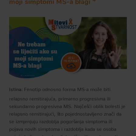
4
moji simptomi MS-a blagi
Fenotip odnosno forma MS-a može biti
Istina:
relapsno remitirajuća, primarno progresivna ili
sekundarno progresivna MS. Najčešći oblik bolesti je
relapsno remitirajući, što pojednostavljeno znači da
se izmjenjuju razdoblja pogoršanja simptoma ili
pojava novih simptoma i razdoblja kada se osoba
osjeća bolje, a tegobe djelomično ili u potpunosti