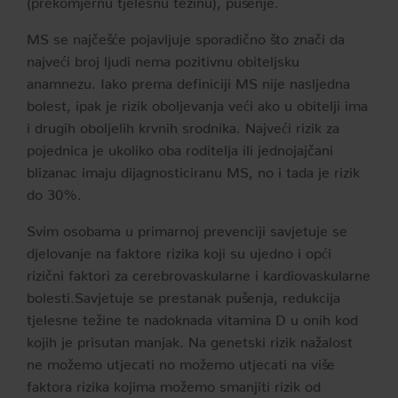
MS se najčešće pojavljuje sporadično što znači da
najveći broj ljudi nema pozitivnu obiteljsku
anamnezu. Iako prema definiciji MS nije nasljedna
bolest, ipak je rizik oboljevanja veći ako u obitelji ima
i drugih oboljelih krvnih srodnika. Najveći rizik za
pojednica je ukoliko oba roditelja ili jednojajčani
blizanac imaju dijagnosticiranu MS, no i tada je rizik
do 30%.
Svim osobama u primarnoj prevenciji savjetuje se
djelovanje na faktore rizika koji su ujedno i opći
rizični faktori za cerebrovaskularne i kardiovaskularne
bolesti.Savjetuje se prestanak pušenja, redukcija
tjelesne težine te nadoknada vitamina D u onih kod
kojih je prisutan manjak. Na genetski rizik nažalost
ne možemo utjecati no možemo utjecati na više
faktora rizika kojima možemo smanjiti rizik od