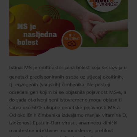
MS je multifaktorijalna bolest koja se razvija u
Istina:
genetski predisponiranih osoba uz utjecaj okolišnih,
tj. egzogenih (vanjskih) čimbenika. Ne postoji
određeni gen kojim bi se objasnila pojavnost MS-a, a
do sada otkriveni geni istovremeno mogu objasniti
samo oko 50% ukupne genetske pojavnosti MS-a.
Od okolišnih čimbenika izdvajamo manjak vitamina D,
izloženost Epstein-Barr virusu, anamnezu klinički
manifestne infektivne mononukleoze, pretilost
(prekomjernu tjelesnu težinu), pušenje.