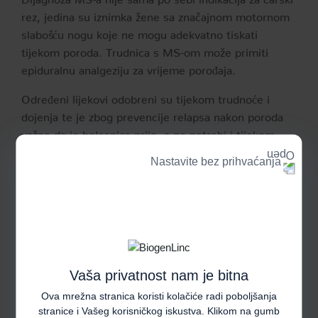
rez, jedina su iznimka žene sa značajnom motornom
slabošću nogu koje ne mogu adekvatno tiskati
tijekom poroda. Trudnica s MS-om može primiti
epiduralnu analgeziju za vrijeme porođaja.
Određeni lijekovi odobreni su tijekom trudnoće i
dojenja te je zbog prevencije relapsa nakon poroda
važno da je bolesnica prije, a po potrebi i tijekom
trudnoće na imunomodulacijskoj terapiji. Neophodno
Nastavite bez prihvaćanja
je savjetovanje s neurologom prije početka planiranja
trudnoće zbog odabira najprihvatljivijeg oblika
liječenja te sigurnog praćenja tijekom trudnoće.
Mišljenje neurologa
Vaša privatnost nam je bitna
Ova mrežna stranica koristi kolačiće radi poboljšanja
stranice i Vašeg korisničkog iskustva. Klikom na gumb