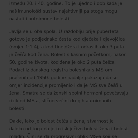
između 20. i 40. godine. To je ujedno i dob kada je
naš imunološki sustav najaktivniji pa stoga mogu
nastati i autoimune bolesti.
Javlja se u oba spola. U razdoblju prije puberteta
gotovo je podjednako česta kod dječaka i djevojčica
(omjer 1:1,4), a kod tinejdžera i odraslih oko 3 puta
je češća kod žena. Bolest s kasnim početkom, nakon
50. godine života, kod žena je oko 2 puta češća.
Podaci iz danskog registra bolesnika s MS-om
praćenih od 1950. godine nadalje pokazuju da se
omjer incidencije promijenio i da je MS sve češći u
žena. Smatra se da ženski spolni hormoni povećavaju
rizik od MS-a, slično većini drugih autoimunih
bolesti.
Dakle, iako je bolest češća u žena, stvarnost je
daleko od toga da je to isključivo bolest žena i bolest
mladih. Čini se da progresivni oblik MS-a koji se