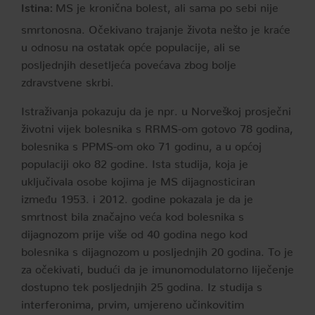
MS je kronična bolest, ali sama po sebi nije
Istina:
smrtonosna. Očekivano trajanje života nešto je kraće
u odnosu na ostatak opće populacije, ali se
posljednjih desetljeća povećava zbog bolje
zdravstvene skrbi.
Istraživanja pokazuju da je npr. u Norveškoj prosječni
životni vijek bolesnika s RRMS-om gotovo 78 godina,
bolesnika s PPMS-om oko 71 godinu, a u općoj
populaciji oko 82 godine. Ista studija, koja je
uključivala osobe kojima je MS dijagnosticiran
između 1953. i 2012. godine pokazala je da je
smrtnost bila značajno veća kod bolesnika s
dijagnozom prije više od 40 godina nego kod
bolesnika s dijagnozom u posljednjih 20 godina. To je
za očekivati, budući da je imunomodulatorno liječenje
dostupno tek posljednjih 25 godina. Iz studija s
interferonima, prvim, umjereno učinkovitim