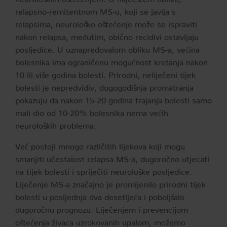
relapsno-remitentnom MS-u, koji se javlja s
relapsima, neurološko oštećenje može se ispraviti
nakon relapsa, međutim, obično recidivi ostavljaju
posljedice. U uznapredovalom obliku MS-a, većina
bolesnika ima ograničenu mogućnost kretanja nakon
10 ili više godina bolesti. Prirodni, neliječeni tijek
bolesti je nepredvidiv, dugogodišnja promatranja
pokazuju da nakon 15-20 godina trajanja bolesti samo
mali dio od 10-20% bolesnika nema većih
neuroloških problema.
Već postoji mnogo različitih lijekova koji mogu
smanjiti učestalost relapsa MS-a, dugoročno utjecati
na tijek bolesti i spriječiti neurološke posljedice.
Liječenje MS-a značajno je promijenilo prirodni tijek
bolesti u posljednja dva desetljeća i poboljšalo
dugoročnu prognozu. Liječenjem i prevencijom
oštećenja živaca uzrokovanih upalom, možemo