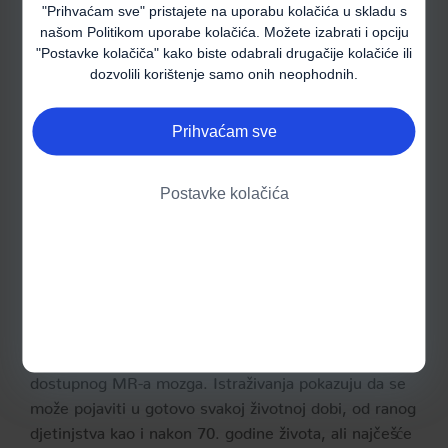
MIT 6: MS je bolest isključivo mladih
"Prihvaćam sve" pristajete na uporabu kolačića u skladu s
našom
Politikom uporabe kolačića
. Možete izabrati i opciju
11,12,13
žena
"Postavke kolačiča" kako biste odabrali drugačije kolačiće ili
dozvolili korištenje samo onih neophodnih.
Prihvaćam sve
Postavke kolačića
Bolest se danas može brže dijagnosticirati
Istina:
zbog boljeg prepoznavanja ranih simptoma i dobro
dostupnog MR-a mozga. Istraživanja pokazuju da se
može pojaviti u gotovo svakoj životnoj dobi, od ranog
djetinjstva kao i nakon 70. godine života, ali najčešće