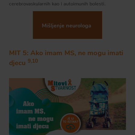
cerebrovaskularnih kao i autoimunih bolesti.
Mišljenje neurologa
MIT 5: Ako imam MS, ne mogu imati
9,10
djecu