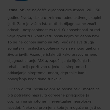
MS se najčešće dijagnosticira između 20. i 50.
Istina:
godine života, dakle u iznimno radno aktivnoj skupini
ljudi. Zato je važno istaknuti da dijagnoza ne znači
odmah i nesposobnost za rad. O sposobnosti za rad
valja govoriti u kontekstu posla kojim se osoba bavi.
To se ne odnosi samo na MS, već i na sva druga
somatska i psihička oboljenja koja se mogu tijekom
života javiti. Važno je istaknuti kako pravovremeno
dijagnosticiranje MS-a, započinjanje liječenja te
rehabilitacija pozitivno utječu na simptome i
otklanjanje simptoma umora, depresije kao i
poboljšanja kognitivne funkcije.
Ovisno o vrsti posla kojom se osoba bavi, možda će
biti potrebno napraviti određene prilagodbe (s
obzirom na simptome ili eventualne neurološke
ispade). Neke od promjena koje je moguće unijeti su